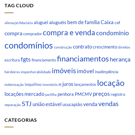
TAG CLOUD
Caixa
aluguéis
bem de família
aluguel
cef
alienação fiduciária
compra e venda
condomínio
compra
comprador
condomínios
contrato
crescimento
direitos
construção
financiamentos
fgts
herança
escritura
financiamento
imóveis
imóvel
inadimplência
impenhorabilidade
herdeiros
locação
juros
inquilino
lançamentos
indenização
inventário
IR
preços
locações
mercado
penhora
PMCMV
registro
partilha
STJ
vendas
venda
união estável
usucapião
separação
CATEGORIAS