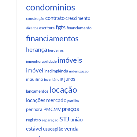
condomínios
contrato
crescimento
construção
fgts
escritura
financiamento
direitos
financiamentos
herança
herdeiros
imóveis
impenhorabilidade
imóvel
inadimplência
indenização
juros
inquilino
inventário
IR
locação
lançamentos
locações
mercado
partilha
preços
penhora
PMCMV
STJ
união
registro
separação
venda
estável
usucapião