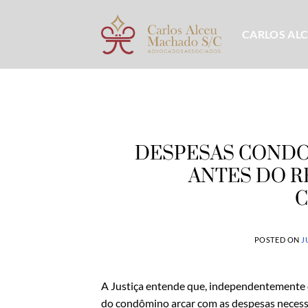
Skip
to
CARLOS AL
content
DESPESAS CONDO
ANTES DO R
POSTED ON
J
A Justiça entende que, independentemente d
do condômino arcar com as despesas necess