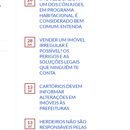
jun
UM DOS CÔNJUGES,
a
EM PROGRAMA
HABITACIONAL, É
CONSIDERADO BEM
COMUM. ENTENDA
VENDER UM IMÓVEL
28
jun
IRREGULAR É
POSSÍVEL? OS
PERIGOS E AS
SOLUÇÕES LEGAIS
QUE NINGUÉM TE
CONTA
CARTÓRIOS DEVEM
13
jul
INFORMAR
ALTERAÇÕES EM
IMÓVEIS ÀS
PREFEITURAS
HERDEIROS NÃO SÃO
13
jul
RESPONSÁVEIS PELAS