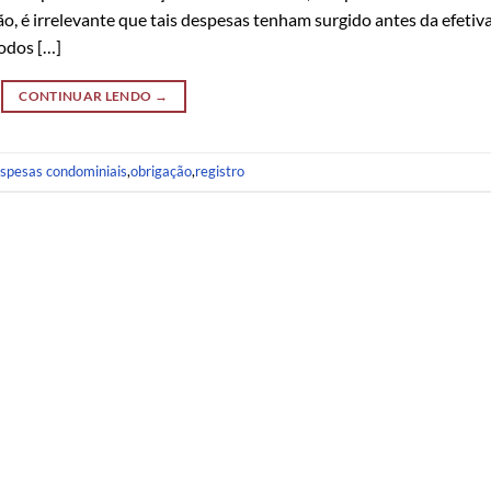
o, é irrelevante que tais despesas tenham surgido antes da efetiv
odos […]
CONTINUAR LENDO
→
spesas condominiais
,
obrigação
,
registro