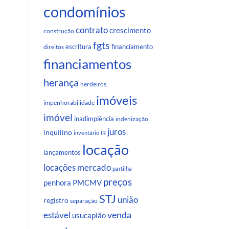
condomínios
contrato
crescimento
construção
fgts
escritura
financiamento
direitos
financiamentos
herança
herdeiros
imóveis
impenhorabilidade
imóvel
inadimplência
indenização
juros
inquilino
inventário
IR
locação
lançamentos
locações
mercado
partilha
preços
penhora
PMCMV
STJ
união
registro
separação
venda
estável
usucapião