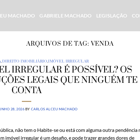
CEU MACHADO
GABRIELE MACHADO
LEGISLAÇÃO
CO
ARQUIVOS DE TAG:
VENDA
A
,
DIREITO IMOBILIÁRIO
,
IMÓVEL IRREGULAR
L IRREGULAR É POSSÍVEL? OS
UÇÕES LEGAIS QUE NINGUÉM TE
CONTA
UNHO 28, 2026
BY
CARLOS ALCEU MACHADO
ública, não tem o Habite-se ou está com alguma outra pendência 
 imóvel irregular é um desafio, e pode trazer grandes dores de