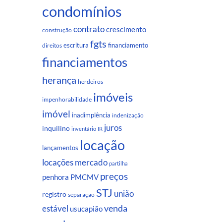
condomínios
contrato
crescimento
construção
fgts
escritura
financiamento
direitos
financiamentos
herança
herdeiros
imóveis
impenhorabilidade
imóvel
inadimplência
indenização
juros
inquilino
inventário
IR
locação
lançamentos
locações
mercado
partilha
preços
penhora
PMCMV
STJ
união
registro
separação
venda
estável
usucapião