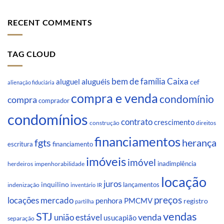
RECENT COMMENTS
TAG CLOUD
Caixa
aluguéis
bem de família
aluguel
cef
alienação fiduciária
compra e venda
condomínio
compra
comprador
condomínios
contrato
crescimento
direitos
construção
financiamentos
fgts
herança
escritura
financiamento
imóveis
imóvel
inadimplência
impenhorabilidade
herdeiros
locação
juros
inquilino
lançamentos
indenização
inventário
IR
preços
locações
mercado
penhora
PMCMV
registro
partilha
STJ
vendas
venda
união estável
usucapião
separação