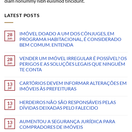
diam nonummy nibh euismod tincidunt.
LATEST POSTS
IMÓVEL DOADO A UM DOS CÔNJUGES, EM
28
jun
PROGRAMA HABITACIONAL, É CONSIDERADO
BEM COMUM. ENTENDA
VENDER UM IMÓVEL IRREGULAR É POSSÍVEL? OS
28
jun
PERIGOS E AS SOLUÇÕES LEGAIS QUE NINGUÉM
TE CONTA
CARTÓRIOS DEVEM INFORMAR ALTERAÇÕES EM
13
jul
IMÓVEIS ÀS PREFEITURAS
HERDEIROS NÃO SÃO RESPONSÁVEIS PELAS
13
jul
DÍVIDAS DEIXADAS PELO FALECIDO
AUMENTOU A SEGURANÇA JURÍDICA PARA
13
jul
COMPRADORES DE IMÓVEIS