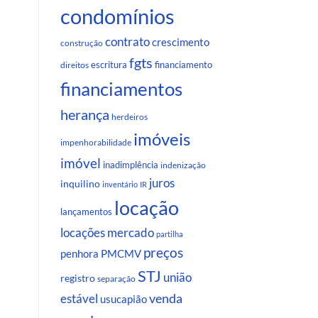
condomínios
contrato
crescimento
construção
fgts
escritura
financiamento
direitos
financiamentos
herança
herdeiros
imóveis
impenhorabilidade
imóvel
inadimplência
indenização
juros
inquilino
inventário
IR
locação
lançamentos
locações
mercado
partilha
preços
penhora
PMCMV
STJ
união
registro
separação
venda
estável
usucapião