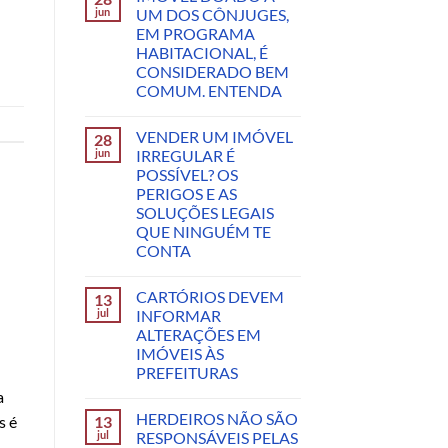
jun
UM DOS CÔNJUGES,
EM PROGRAMA
HABITACIONAL, É
CONSIDERADO BEM
COMUM. ENTENDA
VENDER UM IMÓVEL
28
jun
IRREGULAR É
POSSÍVEL? OS
PERIGOS E AS
SOLUÇÕES LEGAIS
QUE NINGUÉM TE
CONTA
CARTÓRIOS DEVEM
13
jul
INFORMAR
ALTERAÇÕES EM
IMÓVEIS ÀS
PREFEITURAS
a
HERDEIROS NÃO SÃO
13
s é
jul
RESPONSÁVEIS PELAS