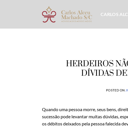
Skip
to
CARLOS AL
content
HERDEIROS NÃ
DÍVIDAS D
POSTED ON
J
Quando uma pessoa morre, seus bens, direito
sucessão pode levantar muitas dúvidas, espe
os débitos deixados pela pessoa falecida de