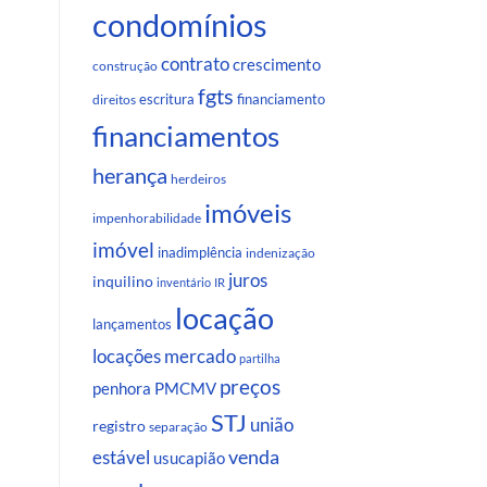
condomínios
contrato
crescimento
construção
fgts
escritura
financiamento
direitos
financiamentos
herança
herdeiros
imóveis
impenhorabilidade
imóvel
inadimplência
indenização
juros
inquilino
inventário
IR
locação
lançamentos
locações
mercado
partilha
preços
penhora
PMCMV
STJ
união
registro
separação
venda
estável
usucapião