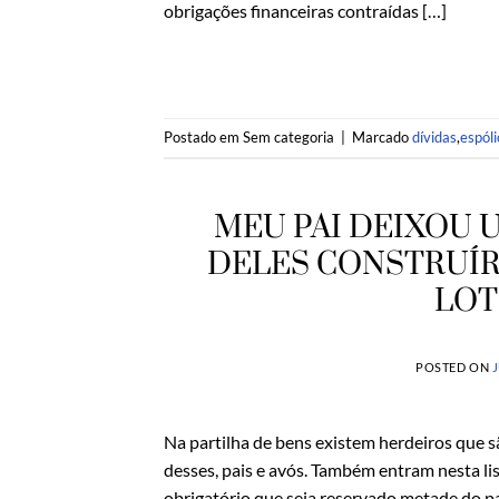
obrigações financeiras contraídas […]
Postado em Sem categoria
|
Marcado
dívidas
,
espóli
MEU PAI DEIXOU U
DELES CONSTRUÍR
LOT
POSTED ON
J
Na partilha de bens existem herdeiros que s
desses, pais e avós. Também entram nesta lis
obrigatório que seja reservado metade do p