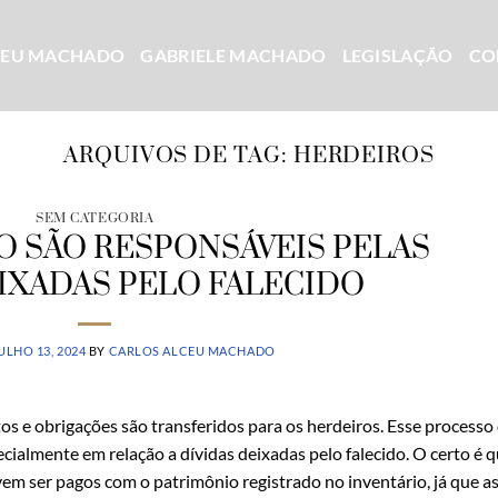
CEU MACHADO
GABRIELE MACHADO
LEGISLAÇÃO
CO
ARQUIVOS DE TAG:
HERDEIROS
SEM CATEGORIA
O SÃO RESPONSÁVEIS PELAS
EIXADAS PELO FALECIDO
ULHO 13, 2024
BY
CARLOS ALCEU MACHADO
s e obrigações são transferidos para os herdeiros. Esse processo
cialmente em relação a dívidas deixadas pelo falecido. O certo é 
vem ser pagos com o patrimônio registrado no inventário, já que a