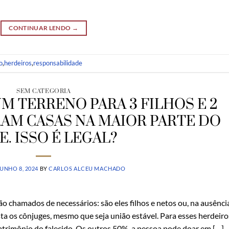
CONTINUAR LENDO
→
o
,
herdeiros
,
responsabilidade
SEM CATEGORIA
M TERRENO PARA 3 FILHOS E 2
AM CASAS NA MAIOR PARTE DO
E. ISSO É LEGAL?
UNHO 8, 2024
BY
CARLOS ALCEU MACHADO
ão chamados de necessários: são eles filhos e netos ou, na ausênci
ta os cônjuges, mesmo que seja união estável. Para esses herdeiro
atrimônio do falecido. Os outros 50%, a pessoa pode doar em […]