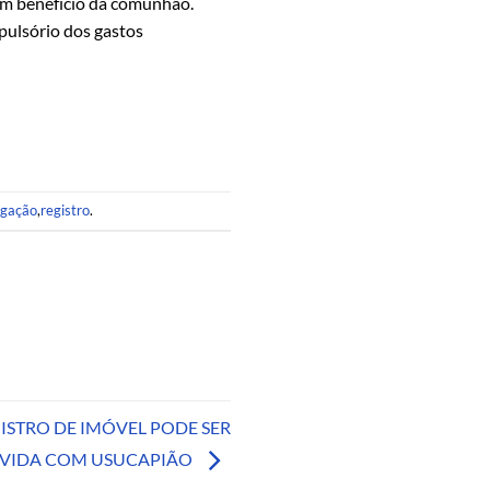
 em benefício da comunhão.
pulsório dos gastos
igação
,
registro
.
GISTRO DE IMÓVEL PODE SER
LVIDA COM USUCAPIÃO