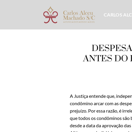
Skip
to
CARLOS AL
content
DESPESA
ANTES DO
A Justiça entende que, indepe
condômino arcar com as despe
prejuízo. Por essa razão, é ir
que todos os condôminos são be
desde a data da aprovação das