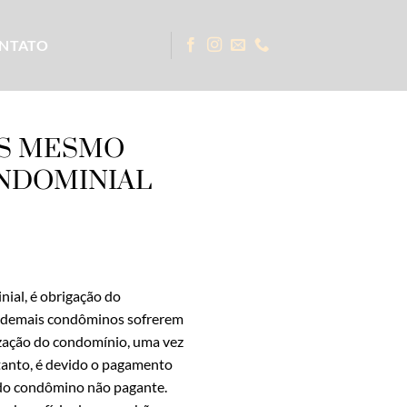
NTATO
AS MESMO
NDOMINIAL
ial, é obrigação do
s demais condôminos sofrerem
rização do condomínio, uma vez
rtanto, é devido o pagamento
 do condômino não pagante.