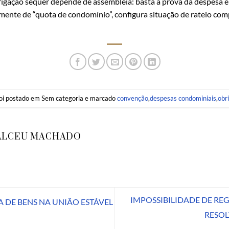
obrigação sequer depende de assembleia: basta a prova da despesa
mente de “quota de condomínio”, configura situação de rateio com
foi postado em Sem categoria e marcado
convenção
,
despesas condominiais
,
obr
ALCEU MACHADO
IMPOSSIBILIDADE DE RE
 DE BENS NA UNIÃO ESTÁVEL
RESO