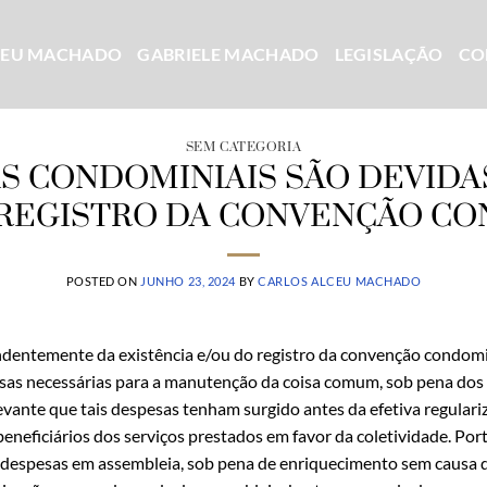
CEU MACHADO
GABRIELE MACHADO
LEGISLAÇÃO
CO
SEM CATEGORIA
S CONDOMINIAIS SÃO DEVID
 REGISTRO DA CONVENÇÃO CO
POSTED ON
JUNHO 23, 2024
BY
CARLOS ALCEU MACHADO
ndentemente da existência e/ou do registro da convenção condomin
sas necessárias para a manutenção da coisa comum, sob pena do
relevante que tais despesas tenham surgido antes da efetiva regula
neficiários dos serviços prestados em favor da coletividade. Po
 despesas em assembleia, sob pena de enriquecimento sem causa