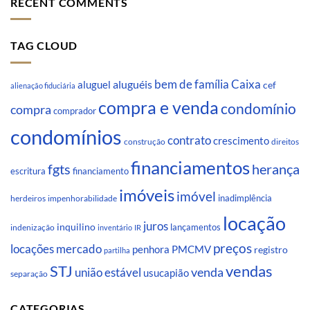
RECENT COMMENTS
TAG CLOUD
Caixa
aluguéis
bem de família
aluguel
cef
alienação fiduciária
compra e venda
condomínio
compra
comprador
condomínios
contrato
crescimento
direitos
construção
financiamentos
fgts
herança
escritura
financiamento
imóveis
imóvel
inadimplência
impenhorabilidade
herdeiros
locação
juros
inquilino
lançamentos
indenização
inventário
IR
preços
locações
mercado
penhora
PMCMV
registro
partilha
STJ
vendas
venda
união estável
usucapião
separação
CATEGORIAS