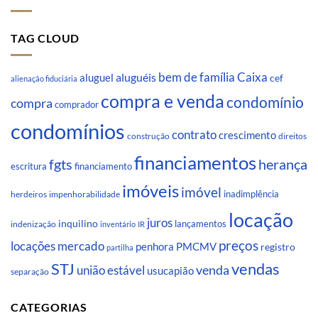
TAG CLOUD
Caixa
aluguéis
bem de família
aluguel
cef
alienação fiduciária
compra e venda
condomínio
compra
comprador
condomínios
contrato
crescimento
direitos
construção
financiamentos
fgts
herança
escritura
financiamento
imóveis
imóvel
inadimplência
impenhorabilidade
herdeiros
locação
juros
inquilino
lançamentos
indenização
inventário
IR
preços
locações
mercado
penhora
PMCMV
registro
partilha
STJ
vendas
venda
união estável
usucapião
separação
CATEGORIAS