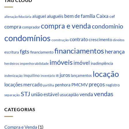
TAG CLOUD
Caixa
aluguéis
bem de família
aluguel
cef
alienação fiduciária
compra e venda
condomínio
compra
comprador
condomínios
contrato
crescimento
direitos
construção
financiamentos
fgts
herança
escritura
financiamento
imóveis
imóvel
inadimplência
impenhorabilidade
herdeiros
locação
juros
inquilino
lançamentos
indenização
inventário
IR
preços
locações
mercado
penhora
PMCMV
registro
partilha
STJ
vendas
venda
união estável
usucapião
separação
CATEGORIAS
Compra e Venda
(1)