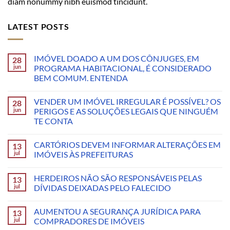
diam nonummy nibh euismod tincidunt.
LATEST POSTS
IMÓVEL DOADO A UM DOS CÔNJUGES, EM
28
jun
PROGRAMA HABITACIONAL, É CONSIDERADO
BEM COMUM. ENTENDA
VENDER UM IMÓVEL IRREGULAR É POSSÍVEL? OS
28
jun
PERIGOS E AS SOLUÇÕES LEGAIS QUE NINGUÉM
TE CONTA
CARTÓRIOS DEVEM INFORMAR ALTERAÇÕES EM
13
jul
IMÓVEIS ÀS PREFEITURAS
HERDEIROS NÃO SÃO RESPONSÁVEIS PELAS
13
jul
DÍVIDAS DEIXADAS PELO FALECIDO
AUMENTOU A SEGURANÇA JURÍDICA PARA
13
jul
COMPRADORES DE IMÓVEIS