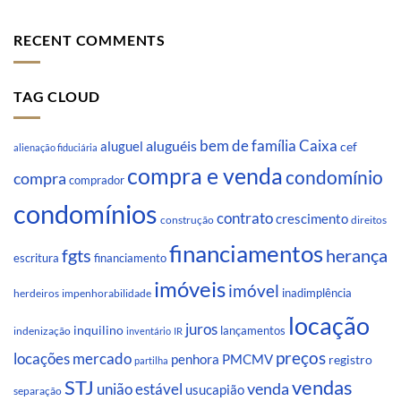
RECENT COMMENTS
TAG CLOUD
Caixa
aluguéis
bem de família
aluguel
cef
alienação fiduciária
compra e venda
condomínio
compra
comprador
condomínios
contrato
crescimento
direitos
construção
financiamentos
fgts
herança
escritura
financiamento
imóveis
imóvel
inadimplência
impenhorabilidade
herdeiros
locação
juros
inquilino
lançamentos
indenização
inventário
IR
preços
locações
mercado
penhora
PMCMV
registro
partilha
STJ
vendas
venda
união estável
usucapião
separação