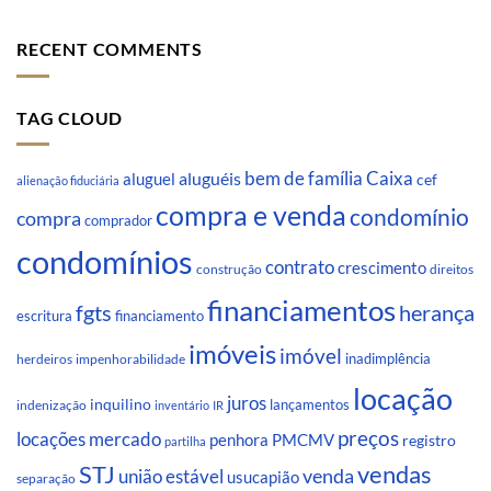
RECENT COMMENTS
TAG CLOUD
Caixa
aluguéis
bem de família
aluguel
cef
alienação fiduciária
compra e venda
condomínio
compra
comprador
condomínios
contrato
crescimento
direitos
construção
financiamentos
fgts
herança
escritura
financiamento
imóveis
imóvel
inadimplência
impenhorabilidade
herdeiros
locação
juros
inquilino
lançamentos
indenização
inventário
IR
preços
locações
mercado
penhora
PMCMV
registro
partilha
STJ
vendas
venda
união estável
usucapião
separação