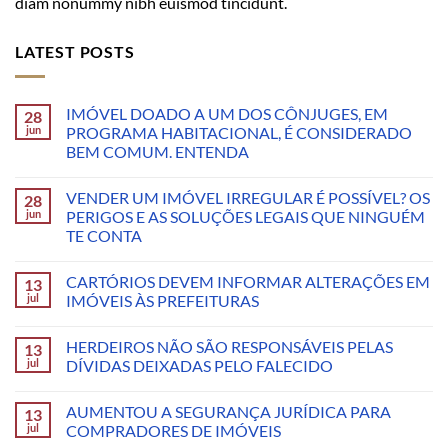
diam nonummy nibh euismod tincidunt.
LATEST POSTS
IMÓVEL DOADO A UM DOS CÔNJUGES, EM
28
jun
PROGRAMA HABITACIONAL, É CONSIDERADO
BEM COMUM. ENTENDA
VENDER UM IMÓVEL IRREGULAR É POSSÍVEL? OS
28
jun
PERIGOS E AS SOLUÇÕES LEGAIS QUE NINGUÉM
TE CONTA
CARTÓRIOS DEVEM INFORMAR ALTERAÇÕES EM
13
jul
IMÓVEIS ÀS PREFEITURAS
HERDEIROS NÃO SÃO RESPONSÁVEIS PELAS
13
jul
DÍVIDAS DEIXADAS PELO FALECIDO
AUMENTOU A SEGURANÇA JURÍDICA PARA
13
jul
COMPRADORES DE IMÓVEIS