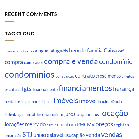
RECENT COMMENTS
TAG CLOUD
Caixa
aluguéis
bem de família
aluguel
cef
alienação fiduciária
compra e venda
condomínio
compra
comprador
condomínios
contrato
crescimento
direitos
construção
financiamentos
fgts
herança
escritura
financiamento
imóveis
imóvel
inadimplência
impenhorabilidade
herdeiros
locação
juros
inquilino
lançamentos
indenização
inventário
IR
preços
locações
mercado
penhora
PMCMV
registro
partilha
STJ
vendas
venda
união estável
usucapião
separação