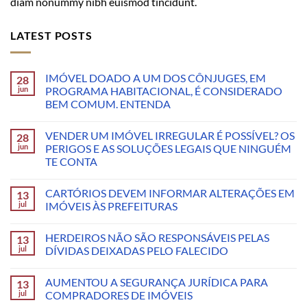
diam nonummy nibh euismod tincidunt.
LATEST POSTS
IMÓVEL DOADO A UM DOS CÔNJUGES, EM
28
jun
PROGRAMA HABITACIONAL, É CONSIDERADO
BEM COMUM. ENTENDA
VENDER UM IMÓVEL IRREGULAR É POSSÍVEL? OS
28
jun
PERIGOS E AS SOLUÇÕES LEGAIS QUE NINGUÉM
TE CONTA
CARTÓRIOS DEVEM INFORMAR ALTERAÇÕES EM
13
jul
IMÓVEIS ÀS PREFEITURAS
HERDEIROS NÃO SÃO RESPONSÁVEIS PELAS
13
jul
DÍVIDAS DEIXADAS PELO FALECIDO
AUMENTOU A SEGURANÇA JURÍDICA PARA
13
jul
COMPRADORES DE IMÓVEIS