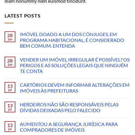
diam nonummy nibh euismod tincidunt.
LATEST POSTS
IMÓVEL DOADO A UM DOS CÔNJUGES, EM
28
jun
PROGRAMA HABITACIONAL, É CONSIDERADO
BEM COMUM. ENTENDA
VENDER UM IMÓVEL IRREGULAR É POSSÍVEL? OS
28
jun
PERIGOS E AS SOLUÇÕES LEGAIS QUE NINGUÉM
TE CONTA
CARTÓRIOS DEVEM INFORMAR ALTERAÇÕES EM
13
jul
IMÓVEIS ÀS PREFEITURAS
HERDEIROS NÃO SÃO RESPONSÁVEIS PELAS
13
jul
DÍVIDAS DEIXADAS PELO FALECIDO
AUMENTOU A SEGURANÇA JURÍDICA PARA
13
jul
COMPRADORES DE IMÓVEIS