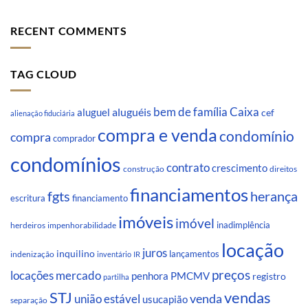
RECENT COMMENTS
TAG CLOUD
Caixa
aluguéis
bem de família
aluguel
cef
alienação fiduciária
compra e venda
condomínio
compra
comprador
condomínios
contrato
crescimento
direitos
construção
financiamentos
fgts
herança
escritura
financiamento
imóveis
imóvel
inadimplência
impenhorabilidade
herdeiros
locação
juros
inquilino
lançamentos
indenização
inventário
IR
preços
locações
mercado
penhora
PMCMV
registro
partilha
STJ
vendas
venda
união estável
usucapião
separação