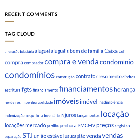
RECENT COMMENTS
TAG CLOUD
Caixa
aluguéis
bem de família
aluguel
cef
alienação fiduciária
compra e venda
condomínio
compra
comprador
condomínios
contrato
crescimento
direitos
construção
financiamentos
fgts
herança
escritura
financiamento
imóveis
imóvel
inadimplência
impenhorabilidade
herdeiros
locação
juros
inquilino
lançamentos
indenização
inventário
IR
preços
locações
mercado
penhora
PMCMV
registro
partilha
STJ
vendas
venda
união estável
usucapião
separação