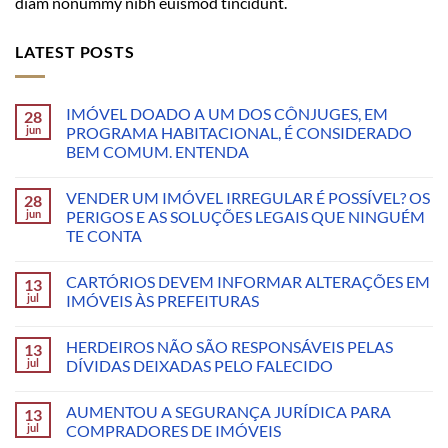
diam nonummy nibh euismod tincidunt.
LATEST POSTS
IMÓVEL DOADO A UM DOS CÔNJUGES, EM
28
jun
PROGRAMA HABITACIONAL, É CONSIDERADO
BEM COMUM. ENTENDA
VENDER UM IMÓVEL IRREGULAR É POSSÍVEL? OS
28
jun
PERIGOS E AS SOLUÇÕES LEGAIS QUE NINGUÉM
TE CONTA
CARTÓRIOS DEVEM INFORMAR ALTERAÇÕES EM
13
jul
IMÓVEIS ÀS PREFEITURAS
HERDEIROS NÃO SÃO RESPONSÁVEIS PELAS
13
jul
DÍVIDAS DEIXADAS PELO FALECIDO
AUMENTOU A SEGURANÇA JURÍDICA PARA
13
jul
COMPRADORES DE IMÓVEIS