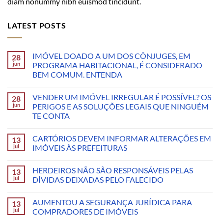
diam nonummy nibh euismod tincidunt.
LATEST POSTS
IMÓVEL DOADO A UM DOS CÔNJUGES, EM
28
jun
PROGRAMA HABITACIONAL, É CONSIDERADO
BEM COMUM. ENTENDA
VENDER UM IMÓVEL IRREGULAR É POSSÍVEL? OS
28
jun
PERIGOS E AS SOLUÇÕES LEGAIS QUE NINGUÉM
TE CONTA
CARTÓRIOS DEVEM INFORMAR ALTERAÇÕES EM
13
jul
IMÓVEIS ÀS PREFEITURAS
HERDEIROS NÃO SÃO RESPONSÁVEIS PELAS
13
jul
DÍVIDAS DEIXADAS PELO FALECIDO
AUMENTOU A SEGURANÇA JURÍDICA PARA
13
jul
COMPRADORES DE IMÓVEIS