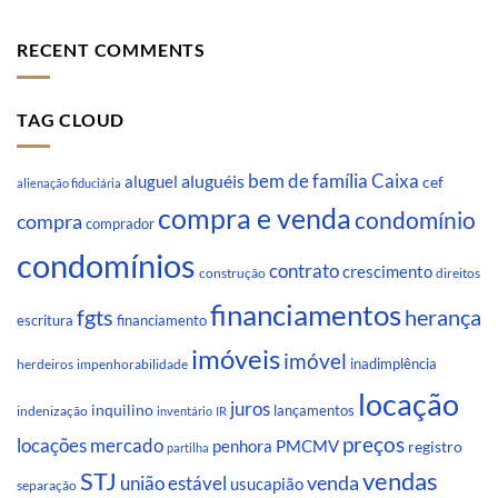
RECENT COMMENTS
TAG CLOUD
Caixa
aluguéis
bem de família
aluguel
cef
alienação fiduciária
compra e venda
condomínio
compra
comprador
condomínios
contrato
crescimento
direitos
construção
financiamentos
fgts
herança
escritura
financiamento
imóveis
imóvel
inadimplência
impenhorabilidade
herdeiros
locação
juros
inquilino
lançamentos
indenização
inventário
IR
preços
locações
mercado
penhora
PMCMV
registro
partilha
STJ
vendas
venda
união estável
usucapião
separação