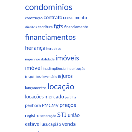
condomínios
contrato
crescimento
construção
fgts
escritura
financiamento
direitos
financiamentos
herança
herdeiros
imóveis
impenhorabilidade
imóvel
inadimplência
indenização
juros
inquilino
inventário
IR
locação
lançamentos
locações
mercado
partilha
preços
penhora
PMCMV
STJ
união
registro
separação
venda
estável
usucapião