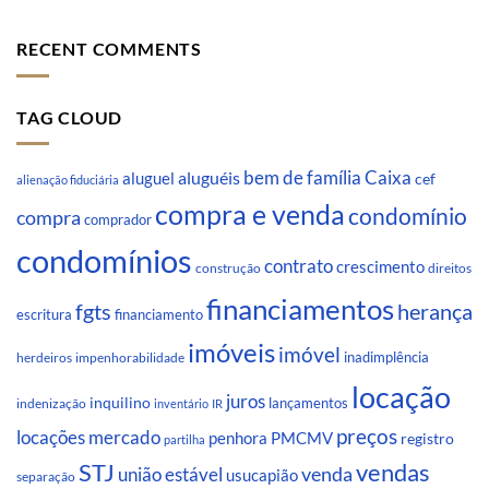
RECENT COMMENTS
TAG CLOUD
Caixa
aluguéis
bem de família
aluguel
cef
alienação fiduciária
compra e venda
condomínio
compra
comprador
condomínios
contrato
crescimento
direitos
construção
financiamentos
fgts
herança
escritura
financiamento
imóveis
imóvel
inadimplência
impenhorabilidade
herdeiros
locação
juros
inquilino
lançamentos
indenização
inventário
IR
preços
locações
mercado
penhora
PMCMV
registro
partilha
STJ
vendas
venda
união estável
usucapião
separação