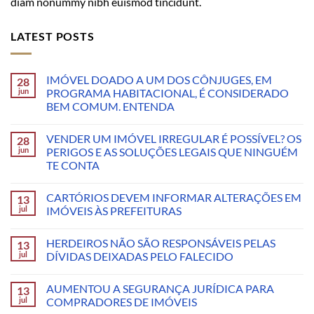
diam nonummy nibh euismod tincidunt.
LATEST POSTS
IMÓVEL DOADO A UM DOS CÔNJUGES, EM
28
jun
PROGRAMA HABITACIONAL, É CONSIDERADO
BEM COMUM. ENTENDA
VENDER UM IMÓVEL IRREGULAR É POSSÍVEL? OS
28
jun
PERIGOS E AS SOLUÇÕES LEGAIS QUE NINGUÉM
TE CONTA
CARTÓRIOS DEVEM INFORMAR ALTERAÇÕES EM
13
jul
IMÓVEIS ÀS PREFEITURAS
HERDEIROS NÃO SÃO RESPONSÁVEIS PELAS
13
jul
DÍVIDAS DEIXADAS PELO FALECIDO
AUMENTOU A SEGURANÇA JURÍDICA PARA
13
jul
COMPRADORES DE IMÓVEIS