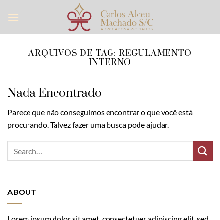
Skip
to
content
ARQUIVOS DE TAG:
REGULAMENTO
INTERNO
Nada Encontrado
Parece que não conseguimos encontrar o que você está
procurando. Talvez fazer uma busca pode ajudar.
ABOUT
Lorem ipsum dolor sit amet, consectetuer adipiscing elit, sed