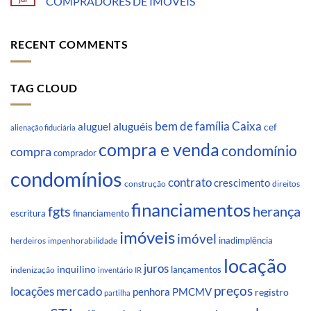
COMPRADORES DE IMÓVEIS
RECENT COMMENTS
TAG CLOUD
Caixa
aluguéis
bem de família
aluguel
cef
alienação fiduciária
compra e venda
condomínio
compra
comprador
condomínios
contrato
crescimento
direitos
construção
financiamentos
fgts
herança
escritura
financiamento
imóveis
imóvel
inadimplência
impenhorabilidade
herdeiros
locação
juros
inquilino
lançamentos
indenização
inventário
IR
preços
locações
mercado
penhora
PMCMV
registro
partilha