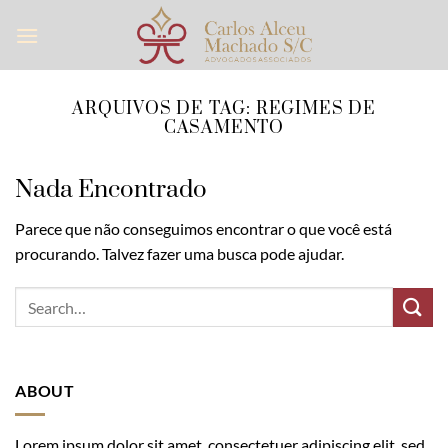
Skip
to
content
ARQUIVOS DE TAG:
REGIMES DE
CASAMENTO
Nada Encontrado
Parece que não conseguimos encontrar o que você está
procurando. Talvez fazer uma busca pode ajudar.
ABOUT
Lorem ipsum dolor sit amet, consectetuer adipiscing elit, sed