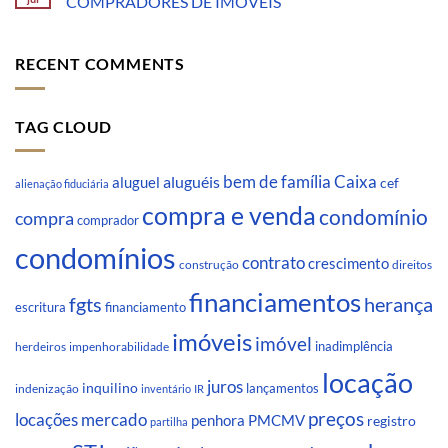
COMPRADORES DE IMÓVEIS
RECENT COMMENTS
TAG CLOUD
Caixa
aluguéis
bem de família
aluguel
cef
alienação fiduciária
compra e venda
condomínio
compra
comprador
condomínios
contrato
crescimento
direitos
construção
financiamentos
fgts
herança
escritura
financiamento
imóveis
imóvel
inadimplência
impenhorabilidade
herdeiros
locação
juros
inquilino
lançamentos
indenização
inventário
IR
preços
locações
mercado
penhora
PMCMV
registro
partilha