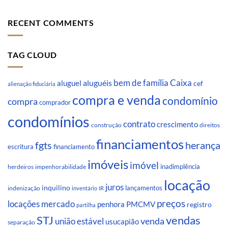
RECENT COMMENTS
TAG CLOUD
Caixa
aluguéis
bem de família
aluguel
cef
alienação fiduciária
compra e venda
condomínio
compra
comprador
condomínios
contrato
crescimento
direitos
construção
financiamentos
fgts
herança
escritura
financiamento
imóveis
imóvel
inadimplência
impenhorabilidade
herdeiros
locação
juros
inquilino
lançamentos
indenização
inventário
IR
preços
locações
mercado
penhora
PMCMV
registro
partilha
STJ
vendas
venda
união estável
usucapião
separação