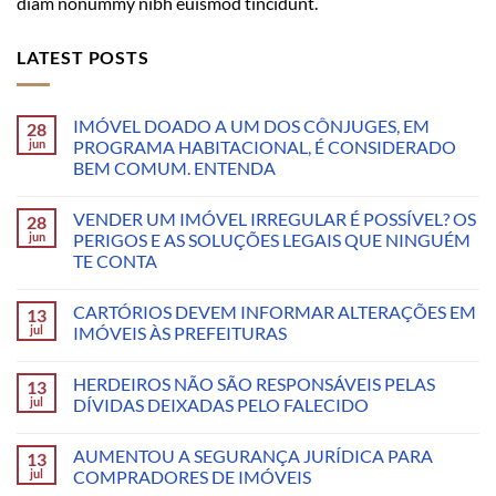
diam nonummy nibh euismod tincidunt.
LATEST POSTS
IMÓVEL DOADO A UM DOS CÔNJUGES, EM
28
jun
PROGRAMA HABITACIONAL, É CONSIDERADO
BEM COMUM. ENTENDA
VENDER UM IMÓVEL IRREGULAR É POSSÍVEL? OS
28
jun
PERIGOS E AS SOLUÇÕES LEGAIS QUE NINGUÉM
TE CONTA
CARTÓRIOS DEVEM INFORMAR ALTERAÇÕES EM
13
jul
IMÓVEIS ÀS PREFEITURAS
HERDEIROS NÃO SÃO RESPONSÁVEIS PELAS
13
jul
DÍVIDAS DEIXADAS PELO FALECIDO
AUMENTOU A SEGURANÇA JURÍDICA PARA
13
jul
COMPRADORES DE IMÓVEIS