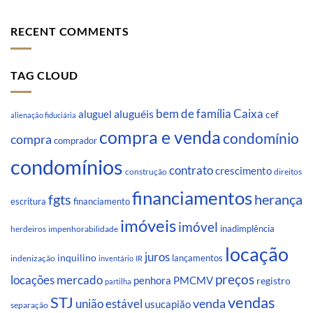
RECENT COMMENTS
TAG CLOUD
Caixa
aluguéis
bem de família
aluguel
cef
alienação fiduciária
compra e venda
condomínio
compra
comprador
condomínios
contrato
crescimento
direitos
construção
financiamentos
fgts
herança
escritura
financiamento
imóveis
imóvel
inadimplência
impenhorabilidade
herdeiros
locação
juros
inquilino
lançamentos
indenização
inventário
IR
preços
locações
mercado
penhora
PMCMV
registro
partilha
STJ
vendas
venda
união estável
usucapião
separação