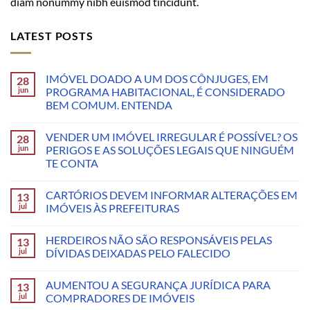
diam nonummy nibh euismod tincidunt.
LATEST POSTS
IMÓVEL DOADO A UM DOS CÔNJUGES, EM
28
jun
PROGRAMA HABITACIONAL, É CONSIDERADO
BEM COMUM. ENTENDA
VENDER UM IMÓVEL IRREGULAR É POSSÍVEL? OS
28
jun
PERIGOS E AS SOLUÇÕES LEGAIS QUE NINGUÉM
TE CONTA
CARTÓRIOS DEVEM INFORMAR ALTERAÇÕES EM
13
jul
IMÓVEIS ÀS PREFEITURAS
HERDEIROS NÃO SÃO RESPONSÁVEIS PELAS
13
jul
DÍVIDAS DEIXADAS PELO FALECIDO
AUMENTOU A SEGURANÇA JURÍDICA PARA
13
jul
COMPRADORES DE IMÓVEIS