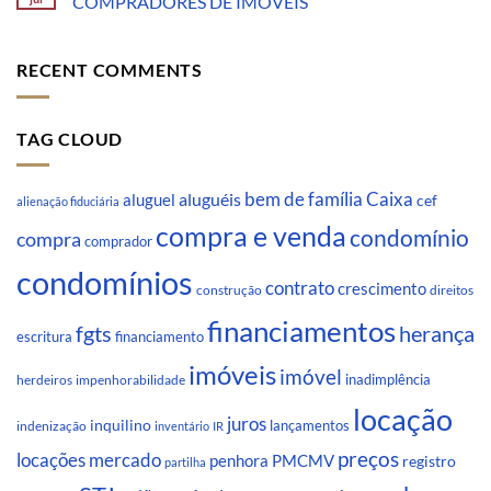
COMPRADORES DE IMÓVEIS
RECENT COMMENTS
TAG CLOUD
Caixa
aluguéis
bem de família
aluguel
cef
alienação fiduciária
compra e venda
condomínio
compra
comprador
condomínios
contrato
crescimento
direitos
construção
financiamentos
fgts
herança
escritura
financiamento
imóveis
imóvel
inadimplência
impenhorabilidade
herdeiros
locação
juros
inquilino
lançamentos
indenização
inventário
IR
preços
locações
mercado
penhora
PMCMV
registro
partilha