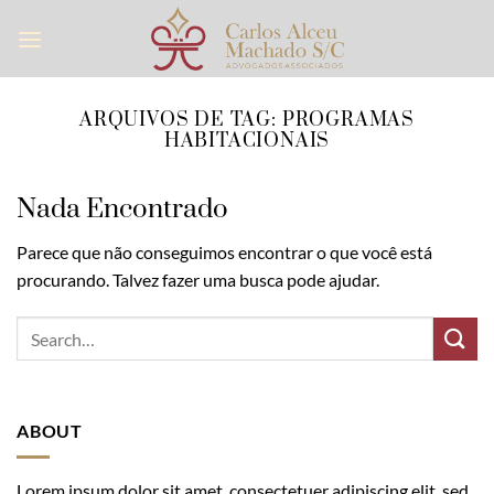
Skip
to
content
ARQUIVOS DE TAG:
PROGRAMAS
HABITACIONAIS
Nada Encontrado
Parece que não conseguimos encontrar o que você está
procurando. Talvez fazer uma busca pode ajudar.
ABOUT
Lorem ipsum dolor sit amet, consectetuer adipiscing elit, sed