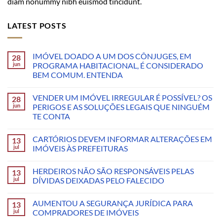
diam nonummy nibh euismod tincidunt.
LATEST POSTS
IMÓVEL DOADO A UM DOS CÔNJUGES, EM
28
jun
PROGRAMA HABITACIONAL, É CONSIDERADO
BEM COMUM. ENTENDA
VENDER UM IMÓVEL IRREGULAR É POSSÍVEL? OS
28
jun
PERIGOS E AS SOLUÇÕES LEGAIS QUE NINGUÉM
TE CONTA
CARTÓRIOS DEVEM INFORMAR ALTERAÇÕES EM
13
jul
IMÓVEIS ÀS PREFEITURAS
HERDEIROS NÃO SÃO RESPONSÁVEIS PELAS
13
jul
DÍVIDAS DEIXADAS PELO FALECIDO
AUMENTOU A SEGURANÇA JURÍDICA PARA
13
jul
COMPRADORES DE IMÓVEIS