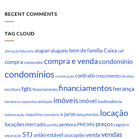
RECENT COMMENTS
TAG CLOUD
Caixa
aluguéis
bem de família
aluguel
cef
alienação fiduciária
compra e venda
condomínio
compra
comprador
condomínios
contrato
crescimento
direitos
construção
financiamentos
fgts
herança
escritura
financiamento
imóveis
imóvel
inadimplência
impenhorabilidade
herdeiros
locação
juros
inquilino
lançamentos
indenização
inventário
IR
preços
locações
mercado
penhora
PMCMV
registro
partilha
STJ
vendas
venda
união estável
usucapião
separação