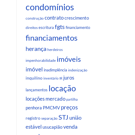
condomínios
contrato
crescimento
construção
fgts
escritura
financiamento
direitos
financiamentos
herança
herdeiros
imóveis
impenhorabilidade
imóvel
inadimplência
indenização
juros
inquilino
inventário
IR
locação
lançamentos
locações
mercado
partilha
preços
penhora
PMCMV
STJ
união
registro
separação
venda
estável
usucapião