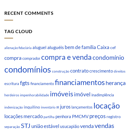
RECENT COMMENTS
TAG CLOUD
Caixa
aluguéis
bem de família
aluguel
cef
alienação fiduciária
compra e venda
condomínio
compra
comprador
condomínios
contrato
crescimento
direitos
construção
financiamentos
fgts
herança
escritura
financiamento
imóveis
imóvel
inadimplência
impenhorabilidade
herdeiros
locação
juros
inquilino
lançamentos
indenização
inventário
IR
preços
locações
mercado
penhora
PMCMV
registro
partilha
STJ
vendas
venda
união estável
usucapião
separação