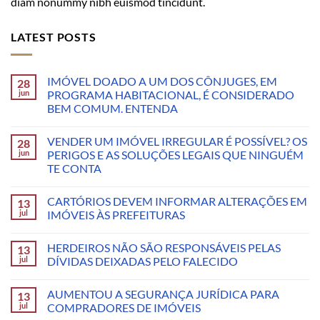
diam nonummy nibh euismod tincidunt.
LATEST POSTS
IMÓVEL DOADO A UM DOS CÔNJUGES, EM
28
jun
PROGRAMA HABITACIONAL, É CONSIDERADO
BEM COMUM. ENTENDA
VENDER UM IMÓVEL IRREGULAR É POSSÍVEL? OS
28
jun
PERIGOS E AS SOLUÇÕES LEGAIS QUE NINGUÉM
TE CONTA
CARTÓRIOS DEVEM INFORMAR ALTERAÇÕES EM
13
jul
IMÓVEIS ÀS PREFEITURAS
HERDEIROS NÃO SÃO RESPONSÁVEIS PELAS
13
jul
DÍVIDAS DEIXADAS PELO FALECIDO
AUMENTOU A SEGURANÇA JURÍDICA PARA
13
jul
COMPRADORES DE IMÓVEIS