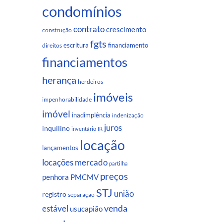
condomínios
contrato
crescimento
construção
fgts
escritura
financiamento
direitos
financiamentos
herança
herdeiros
imóveis
impenhorabilidade
imóvel
inadimplência
indenização
juros
inquilino
inventário
IR
locação
lançamentos
locações
mercado
partilha
preços
penhora
PMCMV
STJ
união
registro
separação
venda
estável
usucapião