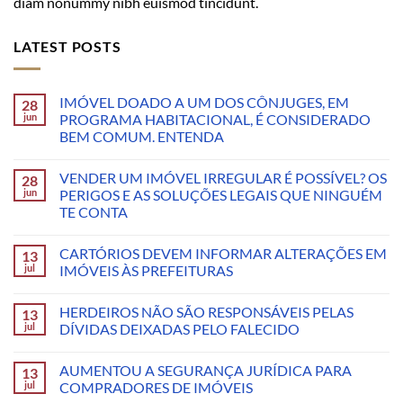
diam nonummy nibh euismod tincidunt.
LATEST POSTS
IMÓVEL DOADO A UM DOS CÔNJUGES, EM
28
jun
PROGRAMA HABITACIONAL, É CONSIDERADO
BEM COMUM. ENTENDA
VENDER UM IMÓVEL IRREGULAR É POSSÍVEL? OS
28
jun
PERIGOS E AS SOLUÇÕES LEGAIS QUE NINGUÉM
TE CONTA
CARTÓRIOS DEVEM INFORMAR ALTERAÇÕES EM
13
jul
IMÓVEIS ÀS PREFEITURAS
HERDEIROS NÃO SÃO RESPONSÁVEIS PELAS
13
jul
DÍVIDAS DEIXADAS PELO FALECIDO
AUMENTOU A SEGURANÇA JURÍDICA PARA
13
jul
COMPRADORES DE IMÓVEIS