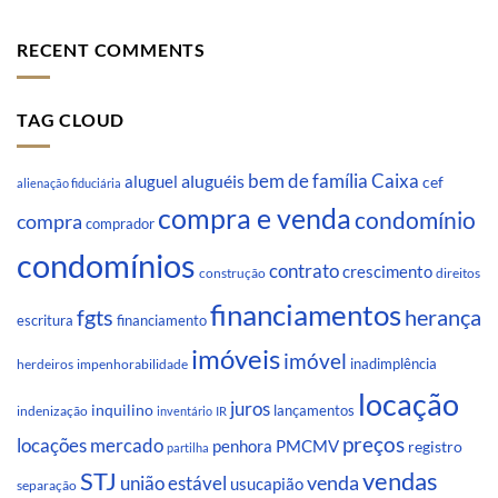
RECENT COMMENTS
TAG CLOUD
Caixa
aluguéis
bem de família
aluguel
cef
alienação fiduciária
compra e venda
condomínio
compra
comprador
condomínios
contrato
crescimento
direitos
construção
financiamentos
fgts
herança
escritura
financiamento
imóveis
imóvel
inadimplência
impenhorabilidade
herdeiros
locação
juros
inquilino
lançamentos
indenização
inventário
IR
preços
locações
mercado
penhora
PMCMV
registro
partilha
STJ
vendas
venda
união estável
usucapião
separação