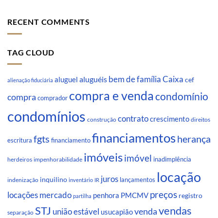
RECENT COMMENTS
TAG CLOUD
Caixa
aluguéis
bem de família
aluguel
cef
alienação fiduciária
compra e venda
condomínio
compra
comprador
condomínios
contrato
crescimento
direitos
construção
financiamentos
fgts
herança
escritura
financiamento
imóveis
imóvel
inadimplência
impenhorabilidade
herdeiros
locação
juros
inquilino
lançamentos
indenização
inventário
IR
preços
locações
mercado
penhora
PMCMV
registro
partilha
STJ
vendas
venda
união estável
usucapião
separação