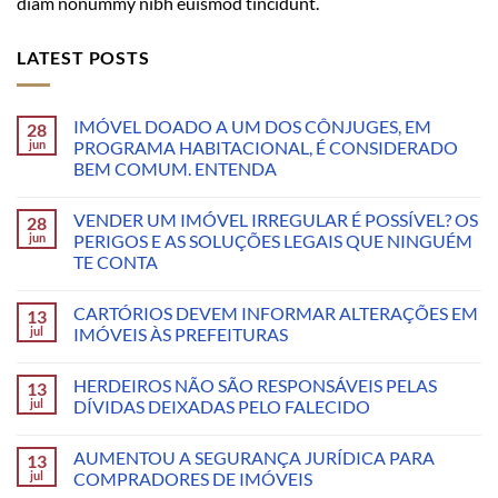
diam nonummy nibh euismod tincidunt.
LATEST POSTS
IMÓVEL DOADO A UM DOS CÔNJUGES, EM
28
jun
PROGRAMA HABITACIONAL, É CONSIDERADO
BEM COMUM. ENTENDA
VENDER UM IMÓVEL IRREGULAR É POSSÍVEL? OS
28
jun
PERIGOS E AS SOLUÇÕES LEGAIS QUE NINGUÉM
TE CONTA
CARTÓRIOS DEVEM INFORMAR ALTERAÇÕES EM
13
jul
IMÓVEIS ÀS PREFEITURAS
HERDEIROS NÃO SÃO RESPONSÁVEIS PELAS
13
jul
DÍVIDAS DEIXADAS PELO FALECIDO
AUMENTOU A SEGURANÇA JURÍDICA PARA
13
jul
COMPRADORES DE IMÓVEIS