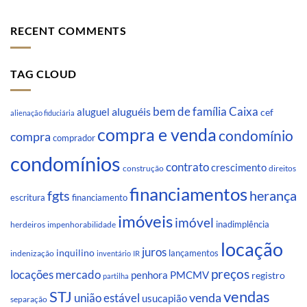
RECENT COMMENTS
TAG CLOUD
Caixa
aluguéis
bem de família
aluguel
cef
alienação fiduciária
compra e venda
condomínio
compra
comprador
condomínios
contrato
crescimento
direitos
construção
financiamentos
fgts
herança
escritura
financiamento
imóveis
imóvel
inadimplência
impenhorabilidade
herdeiros
locação
juros
inquilino
lançamentos
indenização
inventário
IR
preços
locações
mercado
penhora
PMCMV
registro
partilha
STJ
vendas
venda
união estável
usucapião
separação