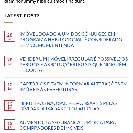
diam nonummy nibh euismod tincidunt.
LATEST POSTS
IMÓVEL DOADO A UM DOS CÔNJUGES, EM
28
jun
PROGRAMA HABITACIONAL, É CONSIDERADO
BEM COMUM. ENTENDA
VENDER UM IMÓVEL IRREGULAR É POSSÍVEL? OS
28
jun
PERIGOS E AS SOLUÇÕES LEGAIS QUE NINGUÉM
TE CONTA
CARTÓRIOS DEVEM INFORMAR ALTERAÇÕES EM
13
jul
IMÓVEIS ÀS PREFEITURAS
HERDEIROS NÃO SÃO RESPONSÁVEIS PELAS
13
jul
DÍVIDAS DEIXADAS PELO FALECIDO
AUMENTOU A SEGURANÇA JURÍDICA PARA
13
jul
COMPRADORES DE IMÓVEIS