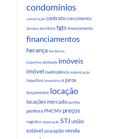
condomínios
contrato
crescimento
construção
fgts
escritura
financiamento
direitos
financiamentos
herança
herdeiros
imóveis
impenhorabilidade
imóvel
inadimplência
indenização
juros
inquilino
inventário
IR
locação
lançamentos
locações
mercado
partilha
preços
penhora
PMCMV
STJ
união
registro
separação
venda
estável
usucapião