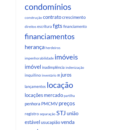
condomínios
contrato
crescimento
construção
fgts
escritura
financiamento
direitos
financiamentos
herança
herdeiros
imóveis
impenhorabilidade
imóvel
inadimplência
indenização
juros
inquilino
inventário
IR
locação
lançamentos
locações
mercado
partilha
preços
penhora
PMCMV
STJ
união
registro
separação
venda
estável
usucapião