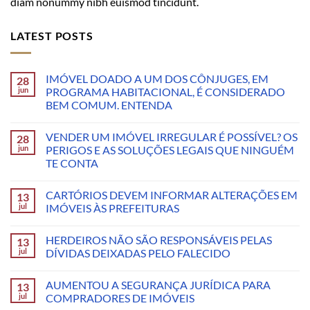
diam nonummy nibh euismod tincidunt.
LATEST POSTS
IMÓVEL DOADO A UM DOS CÔNJUGES, EM
28
jun
PROGRAMA HABITACIONAL, É CONSIDERADO
BEM COMUM. ENTENDA
VENDER UM IMÓVEL IRREGULAR É POSSÍVEL? OS
28
jun
PERIGOS E AS SOLUÇÕES LEGAIS QUE NINGUÉM
TE CONTA
CARTÓRIOS DEVEM INFORMAR ALTERAÇÕES EM
13
jul
IMÓVEIS ÀS PREFEITURAS
HERDEIROS NÃO SÃO RESPONSÁVEIS PELAS
13
jul
DÍVIDAS DEIXADAS PELO FALECIDO
AUMENTOU A SEGURANÇA JURÍDICA PARA
13
jul
COMPRADORES DE IMÓVEIS