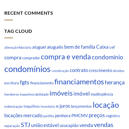
RECENT COMMENTS
TAG CLOUD
Caixa
aluguéis
bem de família
aluguel
cef
alienação fiduciária
compra e venda
condomínio
compra
comprador
condomínios
contrato
crescimento
direitos
construção
financiamentos
fgts
herança
escritura
financiamento
imóveis
imóvel
inadimplência
impenhorabilidade
herdeiros
locação
juros
inquilino
lançamentos
indenização
inventário
IR
preços
locações
mercado
penhora
PMCMV
registro
partilha
STJ
vendas
venda
união estável
usucapião
separação