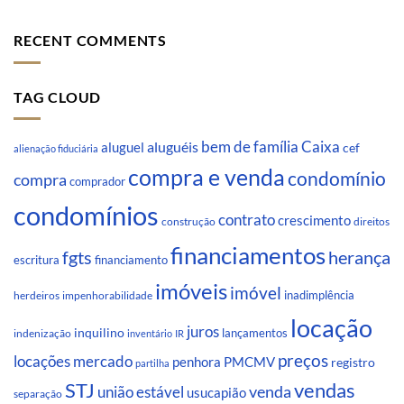
RECENT COMMENTS
TAG CLOUD
Caixa
aluguéis
bem de família
aluguel
cef
alienação fiduciária
compra e venda
condomínio
compra
comprador
condomínios
contrato
crescimento
direitos
construção
financiamentos
fgts
herança
escritura
financiamento
imóveis
imóvel
inadimplência
impenhorabilidade
herdeiros
locação
juros
inquilino
lançamentos
indenização
inventário
IR
preços
locações
mercado
penhora
PMCMV
registro
partilha
STJ
vendas
venda
união estável
usucapião
separação