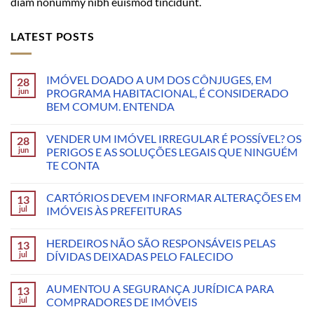
diam nonummy nibh euismod tincidunt.
LATEST POSTS
IMÓVEL DOADO A UM DOS CÔNJUGES, EM
28
jun
PROGRAMA HABITACIONAL, É CONSIDERADO
BEM COMUM. ENTENDA
VENDER UM IMÓVEL IRREGULAR É POSSÍVEL? OS
28
jun
PERIGOS E AS SOLUÇÕES LEGAIS QUE NINGUÉM
TE CONTA
CARTÓRIOS DEVEM INFORMAR ALTERAÇÕES EM
13
jul
IMÓVEIS ÀS PREFEITURAS
HERDEIROS NÃO SÃO RESPONSÁVEIS PELAS
13
jul
DÍVIDAS DEIXADAS PELO FALECIDO
AUMENTOU A SEGURANÇA JURÍDICA PARA
13
jul
COMPRADORES DE IMÓVEIS