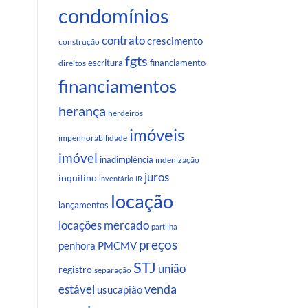
condomínios
contrato
crescimento
construção
fgts
escritura
financiamento
direitos
financiamentos
herança
herdeiros
imóveis
impenhorabilidade
imóvel
inadimplência
indenização
juros
inquilino
inventário
IR
locação
lançamentos
locações
mercado
partilha
preços
penhora
PMCMV
STJ
união
registro
separação
venda
estável
usucapião