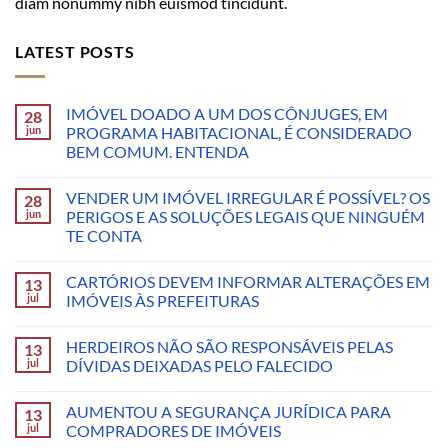
diam nonummy nibh euismod tincidunt.
LATEST POSTS
IMÓVEL DOADO A UM DOS CÔNJUGES, EM
28
jun
PROGRAMA HABITACIONAL, É CONSIDERADO
BEM COMUM. ENTENDA
VENDER UM IMÓVEL IRREGULAR É POSSÍVEL? OS
28
jun
PERIGOS E AS SOLUÇÕES LEGAIS QUE NINGUÉM
TE CONTA
CARTÓRIOS DEVEM INFORMAR ALTERAÇÕES EM
13
jul
IMÓVEIS ÀS PREFEITURAS
HERDEIROS NÃO SÃO RESPONSÁVEIS PELAS
13
jul
DÍVIDAS DEIXADAS PELO FALECIDO
AUMENTOU A SEGURANÇA JURÍDICA PARA
13
jul
COMPRADORES DE IMÓVEIS