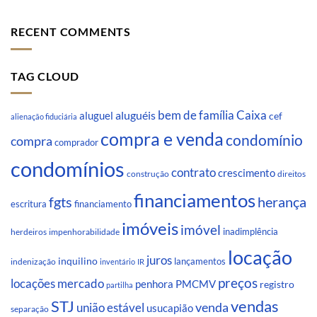
RECENT COMMENTS
TAG CLOUD
Caixa
aluguéis
bem de família
aluguel
cef
alienação fiduciária
compra e venda
condomínio
compra
comprador
condomínios
contrato
crescimento
direitos
construção
financiamentos
fgts
herança
escritura
financiamento
imóveis
imóvel
inadimplência
impenhorabilidade
herdeiros
locação
juros
inquilino
lançamentos
indenização
inventário
IR
preços
locações
mercado
penhora
PMCMV
registro
partilha
STJ
vendas
venda
união estável
usucapião
separação