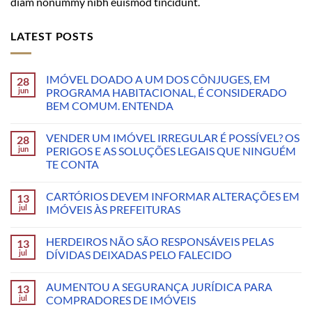
diam nonummy nibh euismod tincidunt.
LATEST POSTS
IMÓVEL DOADO A UM DOS CÔNJUGES, EM
28
jun
PROGRAMA HABITACIONAL, É CONSIDERADO
BEM COMUM. ENTENDA
VENDER UM IMÓVEL IRREGULAR É POSSÍVEL? OS
28
jun
PERIGOS E AS SOLUÇÕES LEGAIS QUE NINGUÉM
TE CONTA
CARTÓRIOS DEVEM INFORMAR ALTERAÇÕES EM
13
jul
IMÓVEIS ÀS PREFEITURAS
HERDEIROS NÃO SÃO RESPONSÁVEIS PELAS
13
jul
DÍVIDAS DEIXADAS PELO FALECIDO
AUMENTOU A SEGURANÇA JURÍDICA PARA
13
jul
COMPRADORES DE IMÓVEIS