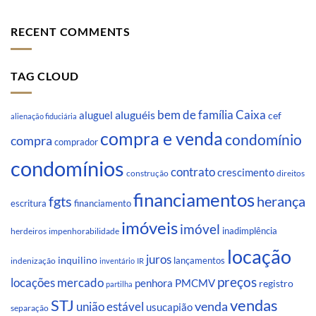
RECENT COMMENTS
TAG CLOUD
Caixa
aluguéis
bem de família
aluguel
cef
alienação fiduciária
compra e venda
condomínio
compra
comprador
condomínios
contrato
crescimento
direitos
construção
financiamentos
fgts
herança
escritura
financiamento
imóveis
imóvel
inadimplência
impenhorabilidade
herdeiros
locação
juros
inquilino
lançamentos
indenização
inventário
IR
preços
locações
mercado
penhora
PMCMV
registro
partilha
STJ
vendas
venda
união estável
usucapião
separação