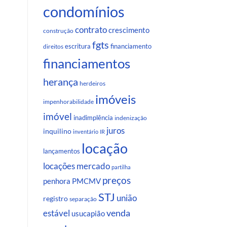
condomínios
contrato
crescimento
construção
fgts
escritura
financiamento
direitos
financiamentos
herança
herdeiros
imóveis
impenhorabilidade
imóvel
inadimplência
indenização
juros
inquilino
inventário
IR
locação
lançamentos
locações
mercado
partilha
preços
penhora
PMCMV
STJ
união
registro
separação
venda
estável
usucapião