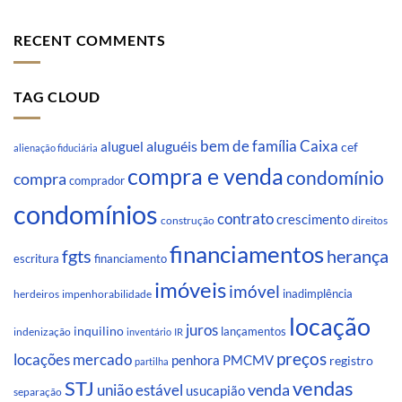
RECENT COMMENTS
TAG CLOUD
Caixa
aluguéis
bem de família
aluguel
cef
alienação fiduciária
compra e venda
condomínio
compra
comprador
condomínios
contrato
crescimento
direitos
construção
financiamentos
fgts
herança
escritura
financiamento
imóveis
imóvel
inadimplência
impenhorabilidade
herdeiros
locação
juros
inquilino
lançamentos
indenização
inventário
IR
preços
locações
mercado
penhora
PMCMV
registro
partilha
STJ
vendas
venda
união estável
usucapião
separação