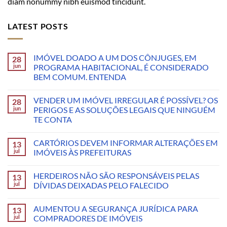
diam nonummy nibh euismod tincidunt.
LATEST POSTS
IMÓVEL DOADO A UM DOS CÔNJUGES, EM
28
jun
PROGRAMA HABITACIONAL, É CONSIDERADO
BEM COMUM. ENTENDA
VENDER UM IMÓVEL IRREGULAR É POSSÍVEL? OS
28
jun
PERIGOS E AS SOLUÇÕES LEGAIS QUE NINGUÉM
TE CONTA
CARTÓRIOS DEVEM INFORMAR ALTERAÇÕES EM
13
jul
IMÓVEIS ÀS PREFEITURAS
HERDEIROS NÃO SÃO RESPONSÁVEIS PELAS
13
jul
DÍVIDAS DEIXADAS PELO FALECIDO
AUMENTOU A SEGURANÇA JURÍDICA PARA
13
jul
COMPRADORES DE IMÓVEIS