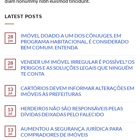
diam nonummy nibh euismod tincidunt.
LATEST POSTS
IMÓVEL DOADO A UM DOS CÔNJUGES, EM
28
jun
PROGRAMA HABITACIONAL, É CONSIDERADO
BEM COMUM. ENTENDA
VENDER UM IMÓVEL IRREGULAR É POSSÍVEL? OS
28
jun
PERIGOS E AS SOLUÇÕES LEGAIS QUE NINGUÉM
TE CONTA
CARTÓRIOS DEVEM INFORMAR ALTERAÇÕES EM
13
jul
IMÓVEIS ÀS PREFEITURAS
HERDEIROS NÃO SÃO RESPONSÁVEIS PELAS
13
jul
DÍVIDAS DEIXADAS PELO FALECIDO
AUMENTOU A SEGURANÇA JURÍDICA PARA
13
jul
COMPRADORES DE IMÓVEIS