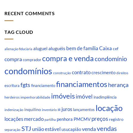
RECENT COMMENTS
TAG CLOUD
Caixa
aluguéis
bem de família
aluguel
cef
alienação fiduciária
compra e venda
condomínio
compra
comprador
condomínios
contrato
crescimento
direitos
construção
financiamentos
fgts
herança
escritura
financiamento
imóveis
imóvel
inadimplência
impenhorabilidade
herdeiros
locação
juros
inquilino
lançamentos
indenização
inventário
IR
preços
locações
mercado
penhora
PMCMV
registro
partilha
STJ
vendas
venda
união estável
usucapião
separação