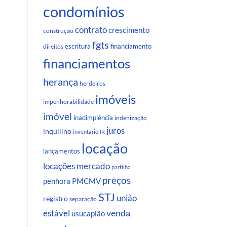
condomínios
contrato
crescimento
construção
fgts
escritura
financiamento
direitos
financiamentos
herança
herdeiros
imóveis
impenhorabilidade
imóvel
inadimplência
indenização
juros
inquilino
inventário
IR
locação
lançamentos
locações
mercado
partilha
preços
penhora
PMCMV
STJ
união
registro
separação
venda
estável
usucapião