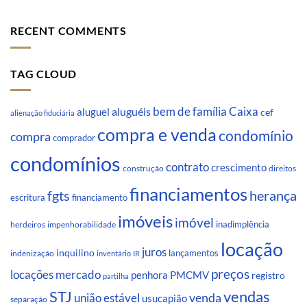
RECENT COMMENTS
TAG CLOUD
Caixa
aluguéis
bem de família
aluguel
cef
alienação fiduciária
compra e venda
condomínio
compra
comprador
condomínios
contrato
crescimento
direitos
construção
financiamentos
fgts
herança
escritura
financiamento
imóveis
imóvel
inadimplência
impenhorabilidade
herdeiros
locação
juros
inquilino
lançamentos
indenização
inventário
IR
preços
locações
mercado
penhora
PMCMV
registro
partilha
STJ
vendas
venda
união estável
usucapião
separação