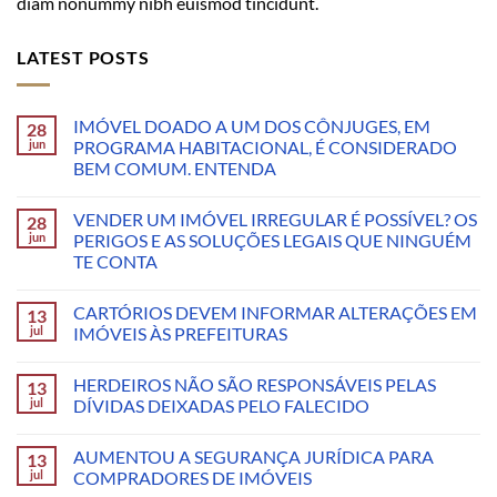
diam nonummy nibh euismod tincidunt.
LATEST POSTS
IMÓVEL DOADO A UM DOS CÔNJUGES, EM
28
jun
PROGRAMA HABITACIONAL, É CONSIDERADO
BEM COMUM. ENTENDA
VENDER UM IMÓVEL IRREGULAR É POSSÍVEL? OS
28
jun
PERIGOS E AS SOLUÇÕES LEGAIS QUE NINGUÉM
TE CONTA
CARTÓRIOS DEVEM INFORMAR ALTERAÇÕES EM
13
jul
IMÓVEIS ÀS PREFEITURAS
HERDEIROS NÃO SÃO RESPONSÁVEIS PELAS
13
jul
DÍVIDAS DEIXADAS PELO FALECIDO
AUMENTOU A SEGURANÇA JURÍDICA PARA
13
jul
COMPRADORES DE IMÓVEIS