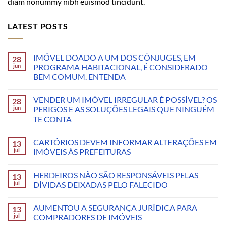
diam nonummy nibh euismod tincidunt.
LATEST POSTS
IMÓVEL DOADO A UM DOS CÔNJUGES, EM
28
jun
PROGRAMA HABITACIONAL, É CONSIDERADO
BEM COMUM. ENTENDA
VENDER UM IMÓVEL IRREGULAR É POSSÍVEL? OS
28
jun
PERIGOS E AS SOLUÇÕES LEGAIS QUE NINGUÉM
TE CONTA
CARTÓRIOS DEVEM INFORMAR ALTERAÇÕES EM
13
jul
IMÓVEIS ÀS PREFEITURAS
HERDEIROS NÃO SÃO RESPONSÁVEIS PELAS
13
jul
DÍVIDAS DEIXADAS PELO FALECIDO
AUMENTOU A SEGURANÇA JURÍDICA PARA
13
jul
COMPRADORES DE IMÓVEIS