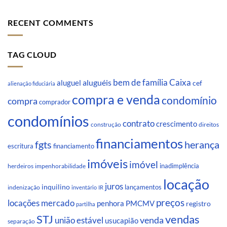
RECENT COMMENTS
TAG CLOUD
Caixa
aluguéis
bem de família
aluguel
cef
alienação fiduciária
compra e venda
condomínio
compra
comprador
condomínios
contrato
crescimento
direitos
construção
financiamentos
fgts
herança
escritura
financiamento
imóveis
imóvel
inadimplência
impenhorabilidade
herdeiros
locação
juros
inquilino
lançamentos
indenização
inventário
IR
preços
locações
mercado
penhora
PMCMV
registro
partilha
STJ
vendas
venda
união estável
usucapião
separação