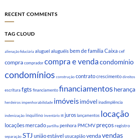
RECENT COMMENTS
TAG CLOUD
Caixa
aluguéis
bem de família
aluguel
cef
alienação fiduciária
compra e venda
condomínio
compra
comprador
condomínios
contrato
crescimento
direitos
construção
financiamentos
fgts
herança
escritura
financiamento
imóveis
imóvel
inadimplência
impenhorabilidade
herdeiros
locação
juros
inquilino
lançamentos
indenização
inventário
IR
preços
locações
mercado
penhora
PMCMV
registro
partilha
STJ
vendas
venda
união estável
usucapião
separação