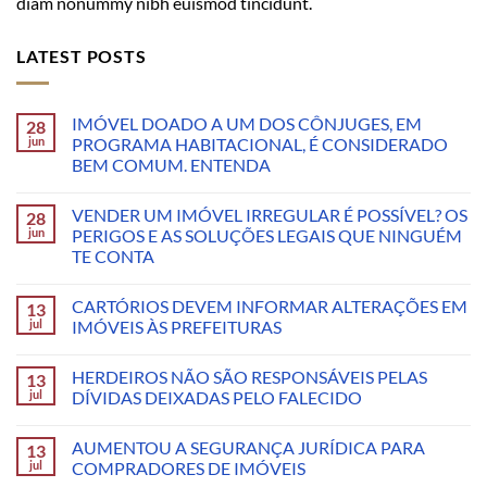
diam nonummy nibh euismod tincidunt.
LATEST POSTS
IMÓVEL DOADO A UM DOS CÔNJUGES, EM
28
jun
PROGRAMA HABITACIONAL, É CONSIDERADO
BEM COMUM. ENTENDA
VENDER UM IMÓVEL IRREGULAR É POSSÍVEL? OS
28
jun
PERIGOS E AS SOLUÇÕES LEGAIS QUE NINGUÉM
TE CONTA
CARTÓRIOS DEVEM INFORMAR ALTERAÇÕES EM
13
jul
IMÓVEIS ÀS PREFEITURAS
HERDEIROS NÃO SÃO RESPONSÁVEIS PELAS
13
jul
DÍVIDAS DEIXADAS PELO FALECIDO
AUMENTOU A SEGURANÇA JURÍDICA PARA
13
jul
COMPRADORES DE IMÓVEIS