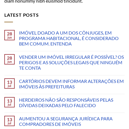
diam nonummy nibh euismod tincidunt.
LATEST POSTS
IMÓVEL DOADO A UM DOS CÔNJUGES, EM
28
jun
PROGRAMA HABITACIONAL, É CONSIDERADO
BEM COMUM. ENTENDA
VENDER UM IMÓVEL IRREGULAR É POSSÍVEL? OS
28
jun
PERIGOS E AS SOLUÇÕES LEGAIS QUE NINGUÉM
TE CONTA
CARTÓRIOS DEVEM INFORMAR ALTERAÇÕES EM
13
jul
IMÓVEIS ÀS PREFEITURAS
HERDEIROS NÃO SÃO RESPONSÁVEIS PELAS
13
jul
DÍVIDAS DEIXADAS PELO FALECIDO
AUMENTOU A SEGURANÇA JURÍDICA PARA
13
jul
COMPRADORES DE IMÓVEIS