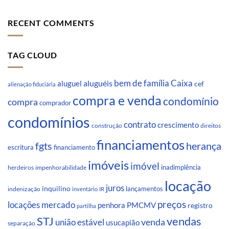
RECENT COMMENTS
TAG CLOUD
Caixa
aluguéis
bem de família
aluguel
cef
alienação fiduciária
compra e venda
condomínio
compra
comprador
condomínios
contrato
crescimento
direitos
construção
financiamentos
fgts
herança
escritura
financiamento
imóveis
imóvel
inadimplência
impenhorabilidade
herdeiros
locação
juros
inquilino
lançamentos
indenização
inventário
IR
preços
locações
mercado
penhora
PMCMV
registro
partilha
STJ
vendas
venda
união estável
usucapião
separação