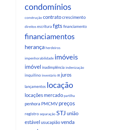
condomínios
contrato
crescimento
construção
fgts
escritura
financiamento
direitos
financiamentos
herança
herdeiros
imóveis
impenhorabilidade
imóvel
inadimplência
indenização
juros
inquilino
inventário
IR
locação
lançamentos
locações
mercado
partilha
preços
penhora
PMCMV
STJ
união
registro
separação
venda
estável
usucapião