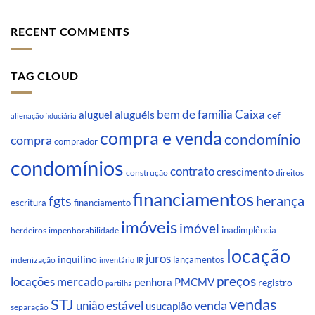
RECENT COMMENTS
TAG CLOUD
Caixa
aluguéis
bem de família
aluguel
cef
alienação fiduciária
compra e venda
condomínio
compra
comprador
condomínios
contrato
crescimento
direitos
construção
financiamentos
fgts
herança
escritura
financiamento
imóveis
imóvel
inadimplência
impenhorabilidade
herdeiros
locação
juros
inquilino
lançamentos
indenização
inventário
IR
preços
locações
mercado
penhora
PMCMV
registro
partilha
STJ
vendas
venda
união estável
usucapião
separação