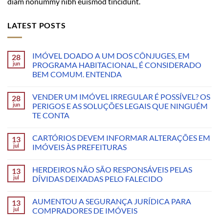
diam nonummy nibh euismod tincidunt.
LATEST POSTS
IMÓVEL DOADO A UM DOS CÔNJUGES, EM
28
jun
PROGRAMA HABITACIONAL, É CONSIDERADO
BEM COMUM. ENTENDA
VENDER UM IMÓVEL IRREGULAR É POSSÍVEL? OS
28
jun
PERIGOS E AS SOLUÇÕES LEGAIS QUE NINGUÉM
TE CONTA
CARTÓRIOS DEVEM INFORMAR ALTERAÇÕES EM
13
jul
IMÓVEIS ÀS PREFEITURAS
HERDEIROS NÃO SÃO RESPONSÁVEIS PELAS
13
jul
DÍVIDAS DEIXADAS PELO FALECIDO
AUMENTOU A SEGURANÇA JURÍDICA PARA
13
jul
COMPRADORES DE IMÓVEIS