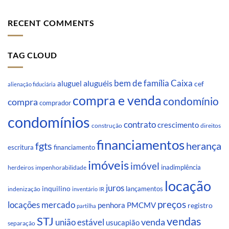
RECENT COMMENTS
TAG CLOUD
Caixa
aluguéis
bem de família
aluguel
cef
alienação fiduciária
compra e venda
condomínio
compra
comprador
condomínios
contrato
crescimento
direitos
construção
financiamentos
fgts
herança
escritura
financiamento
imóveis
imóvel
inadimplência
impenhorabilidade
herdeiros
locação
juros
inquilino
lançamentos
indenização
inventário
IR
preços
locações
mercado
penhora
PMCMV
registro
partilha
STJ
vendas
venda
união estável
usucapião
separação