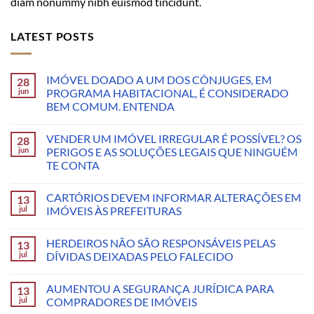
diam nonummy nibh euismod tincidunt.
LATEST POSTS
IMÓVEL DOADO A UM DOS CÔNJUGES, EM
28
jun
PROGRAMA HABITACIONAL, É CONSIDERADO
BEM COMUM. ENTENDA
VENDER UM IMÓVEL IRREGULAR É POSSÍVEL? OS
28
jun
PERIGOS E AS SOLUÇÕES LEGAIS QUE NINGUÉM
TE CONTA
CARTÓRIOS DEVEM INFORMAR ALTERAÇÕES EM
13
jul
IMÓVEIS ÀS PREFEITURAS
HERDEIROS NÃO SÃO RESPONSÁVEIS PELAS
13
jul
DÍVIDAS DEIXADAS PELO FALECIDO
AUMENTOU A SEGURANÇA JURÍDICA PARA
13
jul
COMPRADORES DE IMÓVEIS