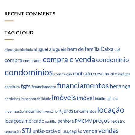
RECENT COMMENTS
TAG CLOUD
Caixa
aluguéis
bem de família
aluguel
cef
alienação fiduciária
compra e venda
condomínio
compra
comprador
condomínios
contrato
crescimento
direitos
construção
financiamentos
fgts
herança
escritura
financiamento
imóveis
imóvel
inadimplência
impenhorabilidade
herdeiros
locação
juros
inquilino
lançamentos
indenização
inventário
IR
preços
locações
mercado
penhora
PMCMV
registro
partilha
STJ
vendas
venda
união estável
usucapião
separação