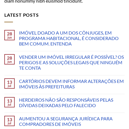
diam nonummy nibh euismod tincidunt.
LATEST POSTS
IMÓVEL DOADO A UM DOS CÔNJUGES, EM
28
jun
PROGRAMA HABITACIONAL, É CONSIDERADO
BEM COMUM. ENTENDA
VENDER UM IMÓVEL IRREGULAR É POSSÍVEL? OS
28
jun
PERIGOS E AS SOLUÇÕES LEGAIS QUE NINGUÉM
TE CONTA
CARTÓRIOS DEVEM INFORMAR ALTERAÇÕES EM
13
jul
IMÓVEIS ÀS PREFEITURAS
HERDEIROS NÃO SÃO RESPONSÁVEIS PELAS
13
jul
DÍVIDAS DEIXADAS PELO FALECIDO
AUMENTOU A SEGURANÇA JURÍDICA PARA
13
jul
COMPRADORES DE IMÓVEIS